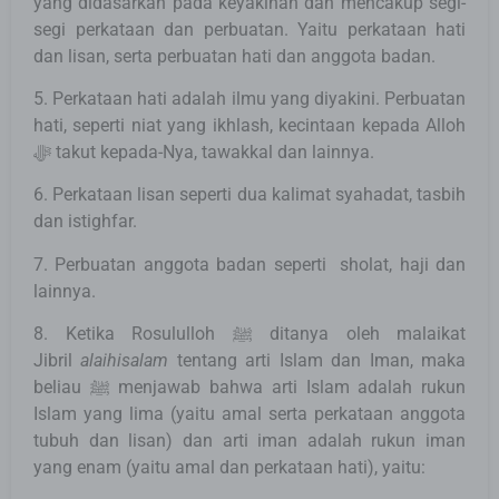
yang didasarkan pada keyakinan dan mencakup segi-
segi perkataan dan perbuatan. Yaitu perkataan hati
dan lisan, serta perbuatan hati dan anggota badan.
5. Perkataan hati adalah ilmu yang diyakini. Perbuatan
hati, seperti niat yang ikhlash, kecintaan kepada Alloh
ﷻ takut kepada-Nya, tawakkal dan lainnya.
6. Perkataan lisan seperti dua kalimat syahadat, tasbih
dan istighfar.
7. Perbuatan anggota badan seperti sholat, haji dan
lainnya.
8. Ketika Rosululloh ﷺ ditanya oleh malaikat
Jibril
alaihisalam
tentang arti Islam dan Iman, maka
beliau ﷺ menjawab bahwa arti Islam adalah rukun
Islam yang lima (yaitu amal serta perkataan anggota
tubuh dan lisan) dan arti iman adalah rukun iman
yang enam (yaitu amal dan perkataan hati), yaitu: