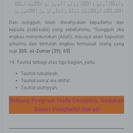
وَلَقَدۡ أُوحِيَ إِلَيۡكَ وَإِلَى ٱلَّذِينَ مِن قَبۡلِكَ لَئِنۡ
أَشۡرَكۡتَ لَيَحۡبَطَنَّ عَمَلُكَ وَلَتَكُونَنَّ مِنَ ٱلۡخَٰسِرِينَ
Dan sungguh, telah diwahyukan kepadamu dan
kepada (nabi-nabi) yang sebelummu, “Sungguh jika
engkau menyekutukan (Allah), niscaya akan hapuslah
amalmu dan tentulah engkau termasuk orang yang
rugi.
[
QS. az-Zumar (39): 65
]
14. Tauhid terbagi atas tiga bagian, yaitu:
Tauhid rububiyah.
Tauhid asma’ wa shifat.
Tauhid uluhiyyah.
Dukung Program Huda Cendekia, Sedekah
Santri Penghafal Qur’an