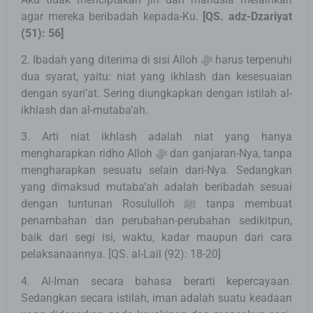
agar mereka beribadah kepada-Ku.
[
QS. adz-Dzariyat
(51): 56
]
2. Ibadah yang diterima di sisi Alloh ﷻ harus terpenuhi
dua syarat, yaitu: niat yang ikhlash dan kesesuaian
dengan syari’at. Sering diungkapkan dengan istilah al-
ikhlash dan al-mutaba’ah.
3. Arti niat ikhlash adalah niat yang hanya
mengharapkan ridho Alloh ﷻ dan ganjaran-Nya, tanpa
mengharapkan sesuatu selain dari-Nya. Sedangkan
yang dimaksud mutaba’ah adalah beribadah sesuai
dengan tuntunan Rosululloh ﷺ tanpa membuat
penambahan dan perubahan-perubahan sedikitpun,
baik dari segi isi, waktu, kadar maupun dari cara
pelaksanaannya. [QS. al-Lail (92): 18-20]
4. Al-Iman secara bahasa berarti kepercayaan.
Sedangkan secara istilah, iman adalah suatu keadaan