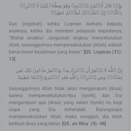
وَإِذۡ قَالَ لُقۡمَٰنُ لِٱبۡنِهِۦ وَهُوَ يَعِظُهُۥ يَٰبُنَيَّ لَا تُشۡرِكۡ
بِٱللَّهِۖ إِنَّ ٱلشِّرۡكَ لَظُلۡمٌ عَظِيمٞ
Dan (ingatlah) ketika Luqman berkata kepada
anaknya, ketika dia memberi pelajaran kepadanya,
“Wahai anakku! Janganlah engkau menyekutukan
Allah, sesungguhnya mempersekutukan (Allah) adalah
benar-benar kezaliman yang besar.”
[
QS. Luqman (31):
13
]
إِنَّ ٱللَّهَ لَا يَغۡفِرُ أَن يُشۡرَكَ بِهِۦ وَيَغۡفِرُ مَا دُونَ ذَٰلِكَ لِمَن
يَشَآءُۚ وَمَن يُشۡرِكۡ بِٱللَّهِ فَقَدِ ٱفۡتَرَىٰٓ إِثۡمًا عَظِيمًا
Sesungguhnya Allah tidak akan mengampuni (dosa)
karena mempersekutukan-Nya (syirik), dan Dia
mengampuni apa (dosa) yang selain (syirik) itu bagi
siapa yang Dia kehendaki. Barangsiapa
mempersekutukan Allah, maka sungguh, dia telah
berbuat dosa yang besar.
[
QS. an-Nisa’ (4): 48
]