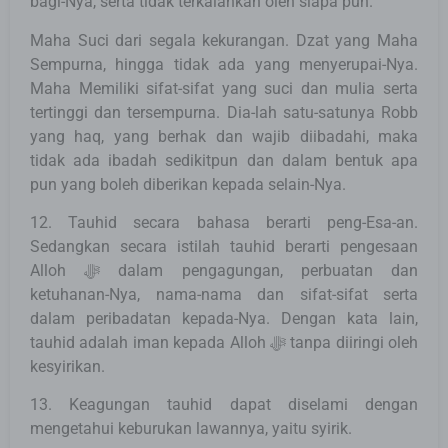
bagi-Nya, serta tidak terkalahkan oleh siapa pun.
Maha Suci dari segala kekurangan. Dzat yang Maha
Sempurna, hingga tidak ada yang menyerupai-Nya.
Maha Memiliki sifat-sifat yang suci dan mulia serta
tertinggi dan tersempurna. Dia-lah satu-satunya Robb
yang haq, yang berhak dan wajib diibadahi, maka
tidak ada ibadah sedikitpun dan dalam bentuk apa
pun yang boleh diberikan kepada selain-Nya.
12. Tauhid secara bahasa berarti peng-Esa-an.
Sedangkan secara istilah tauhid berarti pengesaan
Alloh ﷻ dalam pengagungan, perbuatan dan
ketuhanan-Nya, nama-nama dan sifat-sifat serta
dalam peribadatan kepada-Nya. Dengan kata lain,
tauhid adalah iman kepada Alloh ﷻ tanpa diiringi oleh
kesyirikan.
13. Keagungan tauhid dapat diselami dengan
mengetahui keburukan lawannya, yaitu syirik.