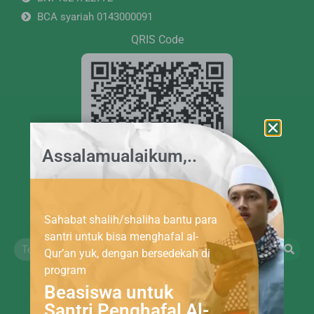
BCA syariah 0143000091
QRIS Code
Assalamualaikum,..
Sahabat shalih/shaliha bantu para
NMID : ID1022203818771
santri untuk bisa menghafal al-
Qur’an yuk, dengan bersedekah di
program
Beasiswa untuk
Santri Penghafal Al-