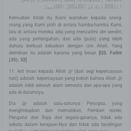
ٱللَّهِۚ ذَٰلِكَ هُوَ ٱلۡفَضۡلُ ٱلۡكَبِيرُ
Kemudian Kitab itu Kami wariskan kepada orang-
orang yang Kami pilih di antara hamba-hamba Kami,
lalu di antara mereka ada yang menzalimi diri sendiri,
ada yang pertengahan, dan ada (pula) yang lebih
dahulu berbuat kebaikan dengan izin Allah. Yang
demikian itu adalah karunia yang besar.
[QS. Fathir
(35): 32]
11. Arti iman kepada Alloh ﷻ (dari segi kepercayaan
hati) adalah: kepercayaan yang kokoh bahwa Alloh ﷻ
adalah robb seluruh alam semesta dan apa-apa yang
ada di dalamnya.
Dia ﷻ adalah satu-satunya Pencipta, yang
menghidupkan dan mematikan, Pemberi rezeki,
Pengatur dan Raja dari segala-galanya, tidak ada
sekutu dalam kerajaan-Nya dan tidak ada tandingan