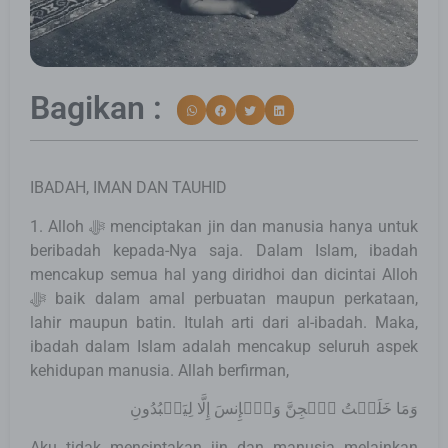
Bagikan :
IBADAH, IMAN DAN TAUHID
1. Alloh ﷻ menciptakan jin dan manusia hanya untuk
beribadah kepada-Nya saja. Dalam Islam, ibadah
mencakup semua hal yang diridhoi dan dicintai Alloh
ﷻ baik dalam amal perbuatan maupun perkataan,
lahir maupun batin. Itulah arti dari al-ibadah. Maka,
ibadah dalam Islam adalah mencakup seluruh aspek
kehidupan manusia. Allah berfirman,
وَمَا خَلَقۡتُ ٱلۡجِنَّ وَٱلۡإِنسَ إِلَّا لِيَعۡبُدُونِ
Aku tidak menciptakan jin dan manusia melainkan