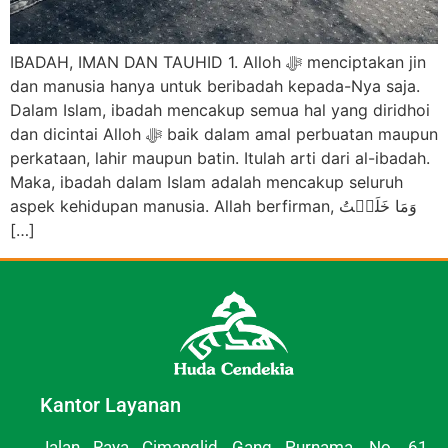
IBADAH, IMAN DAN TAUHID 1. Alloh ﷻ menciptakan jin
dan manusia hanya untuk beribadah kepada-Nya saja.
Dalam Islam, ibadah mencakup semua hal yang diridhoi
dan dicintai Alloh ﷻ baik dalam amal perbuatan maupun
perkataan, lahir maupun batin. Itulah arti dari al-ibadah.
Maka, ibadah dalam Islam adalah mencakup seluruh
aspek kehidupan manusia. Allah berfirman, وَمَا خَلَقۡتُ
[…]
Kantor Layanan
Jalan Raya Cimanglid Gang Purnama, No. 61