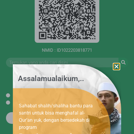
NMID : ID1022203818771
Assalamualaikum,..
Kebijakan Privasi
Syarat dan ketentuan
Sahabat shalih/shaliha bantu para
santri untuk bisa menghafal al-
Satu Amal Berjuta Kebikan
Qur’an yuk, dengan bersedekah di
program