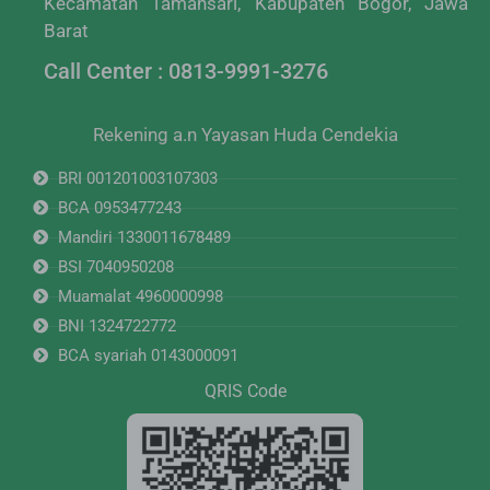
Kecamatan Tamansari, Kabupaten Bogor, Jawa
Barat
Call Center : 0813-9991-3276
Rekening a.n Yayasan Huda Cendekia
BRI 001201003107303
BCA 0953477243
Mandiri 1330011678489
BSI 7040950208
Muamalat 4960000998
BNI 1324722772
BCA syariah 0143000091
QRIS Code