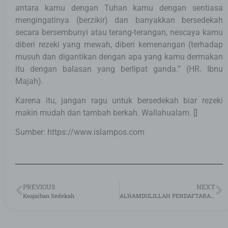
antara kamu dengan Tuhan kamu dengan sentiasa
mengingatinya (berzikir) dan banyakkan bersedekah
secara bersembunyi atau terang-terangan, nescaya kamu
diberi rezeki yang mewah, diberi kemenangan (terhadap
musuh dan digantikan dengan apa yang kamu dermakan
itu dengan balasan yang berlipat ganda.” (HR. Ibnu
Majah).
Karena itu, jangan ragu untuk bersedekah biar rezeki
makin mudah dan tambah berkah. Wallahualam. []
Sumber: https://www.islampos.com
PREVIOUS
NEXT
Keajaiban Sedekah
ALHAMDULILLAH PENDAFTARAN BEASISWA PENDIDIKAN TAHUN 2019 DI BUKA KEMBALI