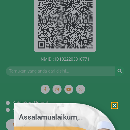
NMID : ID1022203818771
Kebijakan Privasi
Syarat dan ketentuan
Assalamualaikum,..
Satu Amal Berjuta Kebikan