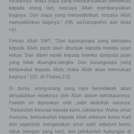
nafkahnya. Maka siapa yang membanyakkan pemberian
kepada orang lain, nescaya Allah membanyakkan
baginya. Dan siapa yang menyedikitkan, niscaya Allah
menyedikitkan baginya.” (HR. ad-Daruquthni dari Anas
r.a).
Firman Allah SWT: “Dan barangsiapa yang bertaqwa
kepada Allah, pasti akan ditunjuki kepada mereka jalan
keluar. Dan diberi rezeki kepada mereka daripada jalan
yang tidak disangka-sangka. Dan barangsiapa yang
bertawakal kepada Allah, maka Allah akan mencukupi
baginya.” (QS. At-Thalaq:2-3).
Di dunia, orang-orang yang rajin bersedekah akan
dimudahkan rezekinya oleh Allah dalam kehidupannya.
Faedah ini dijelaskan oleh Jabir Abdullah katanya:
“Rasulullah berucap kepada kami, sabdanya: Wahai umat
manusia, bertaubatlah kepada Allah sebelum kamu mati
dan segeralah mengerjakan amal salih sebelum kamu
sibuk (dengan yang lain), dan jalinkanlah hubungan di