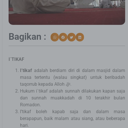
Bagikan :
I`TIKAF
I’tikaf
adalah berdiam diri di dalam masjid dalam
masa tertentu (walau singkat) untuk beribadah
taqorrub kepada Alloh ﷻ.
Hukum i`tikaf adalah sunnah dilakukan kapan saja
dan sunnah muakkadah di 10 terakhir bulan
Romadon.
I’tikaf boleh kapab saja dan dalam masa
berapapun, baik malam atau siang, atau beberapa
hari.