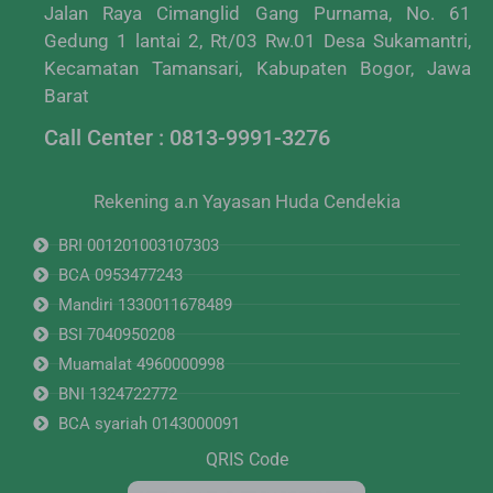
Jalan Raya Cimanglid Gang Purnama, No. 61
Gedung 1 lantai 2, Rt/03 Rw.01 Desa Sukamantri,
Kecamatan Tamansari, Kabupaten Bogor, Jawa
Barat
Call Center : 0813-9991-3276
Rekening a.n Yayasan Huda Cendekia
BRI 001201003107303
BCA 0953477243
Mandiri 1330011678489
BSI 7040950208
Muamalat 4960000998
BNI 1324722772
BCA syariah 0143000091
QRIS Code