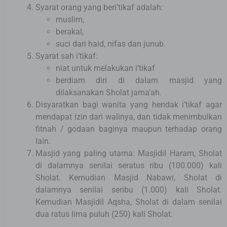
Syarat orang yang beri’tikaf adalah:
muslim,
berakal,
suci dari haid, nifas dan junub.
Syarat sah i’tikaf:
niat untuk melakukan i’tikaf
berdiam diri di dalam masjid yang
dilaksanakan Sholat jama’ah.
Disyaratkan bagi wanita yang hendak i’tikaf agar
mendapat izin dari walinya, dan tidak menimbulkan
fitnah / godaan baginya maupun terhadap orang
lain.
Masjid yang paling utama: Masjidil Haram, Sholat
di dalamnya senilai seratus ribu (100.000) kali
Sholat. Kemudian Masjid Nabawi, Sholat di
dalamnya senilai seribu (1.000) kali Sholat.
Kemudian Masjidil Aqsha, Sholat di dalam senilai
dua ratus lima puluh (250) kali Sholat.