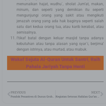
menunaikan hajat, wudhu`, sholat Jum’at, makan,
minum, dan seperti yang demikian itu seperti
mengunjungi orang yang sakit atau mengikuti
jenazah orang yang ada hak baginya seperti salah
satu dari kedua orang tua, atau karib kerabat, atau
semisalnya.
I’tikaf batal dengan keluar masjid tanpa adanya
kebutuhan atau tanpa alasan yang syar`i, berjima’
dengan istrinya, atau murtad, atau mabuk.
Wakaf Sejuta Al-Quran Untuk Santri, Raih
Pahala Jariyah Tanpa Henti
PREVIOUS
NEXT
Pondok Pesantren di Dusun Grubug Sumenep Menerima Manfaat dari Program Wakaf Sejuta Qur’an
Kegiatan Setoran Hafalan Qur’an Santri Ma’had Riyadhus Sholihin Cianjur