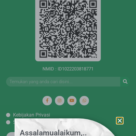
NMID : ID1022203818771
Kebijakan Privasi
Syarat dan ketentuan
Assalamualaikum,..