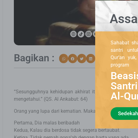
Assa
Sahabat sha
santri unt
Bagikan :
Qur’an yuk
program
Beasi
Santr
“Sesungguhnya kehidupan akhirat itu adalah kehidup
Al-Qu
mengetahui.” (QS. Al Ankabut: 64)
Orang yang lupa dari kematian. Maka dia akan ditimpa d
Sedekah
Pertama, Dia malas beribadah
Kedua, Kalau dia berdosa tidak segera bertaubat.
Ketiga, Tidak pernah qona’ah dengan harta yang ada.