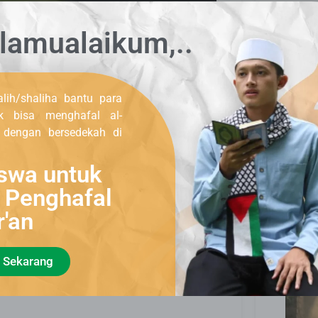
K
lamualaikum,..
lih/shaliha bantu para
uk bisa menghafal al-
, dengan bersedekah di
swa untuk
Tig
Ra
i Penghafal
an yang sesungguhnya, seandainya mereka
r'an
engan 3 perkara:
 Sekarang