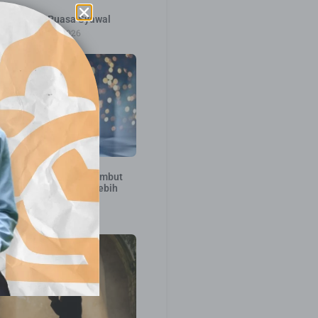
eutamaan Puasa Syawal
20 Maret 2026
a Bekal Penting Menyambut
madhan agar Ibadah Lebih
Bermakna
5 Februari 2026