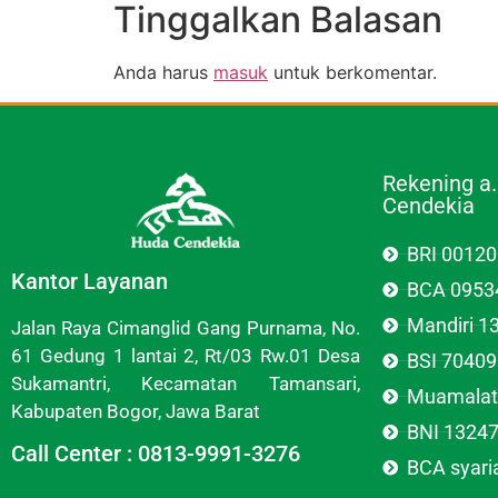
Tinggalkan Balasan
Anda harus
masuk
untuk berkomentar.
Rekening a
Cendekia
BRI 0012
Kantor Layanan
BCA 0953
Mandiri 
Jalan Raya Cimanglid Gang Purnama, No.
61 Gedung 1 lantai 2, Rt/03 Rw.01 Desa
BSI 7040
Sukamantri, Kecamatan Tamansari,
Muamalat
Kabupaten Bogor, Jawa Barat
BNI 1324
Call Center : 0813-9991-3276
BCA syar