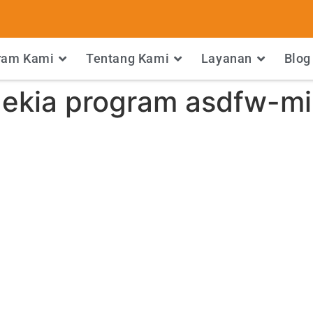
ram Kami
Tentang Kami
Layanan
Blog
ekia program asdfw-m