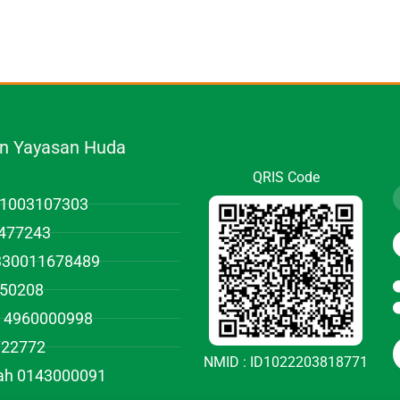
.n Yayasan Huda
QRIS Code
01003107303
477243
1330011678489
950208
 4960000998
722772
NMID : ID1022203818771
iah 0143000091