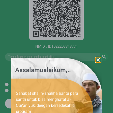
NMID : ID1022203818771
Assalamualaikum,..
Kebijakan Privasi
Syarat dan ketentuan
Sahabat shalih/shaliha bantu para
santri untuk bisa menghafal al-
Satu Amal Berjuta Kebikan
Qur’an yuk, dengan bersedekah di
program