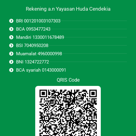
Rekening a.n Yayasan Huda Cendekia
BRI 001201003107303
BCA 0953477243
Mandiri 1330011678489
BSI 7040950208
Muamalat 4960000998
BNI 1324722772
BCA syariah 0143000091
QRIS Code