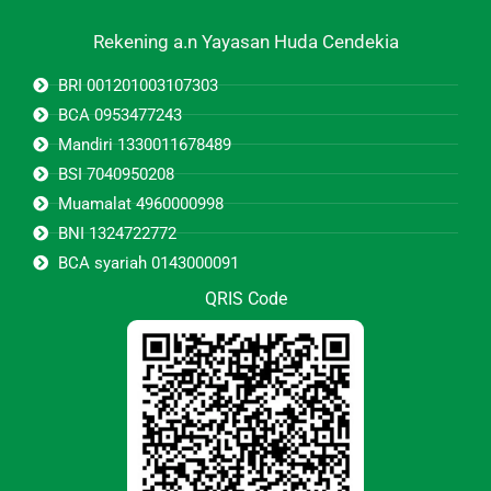
Rekening a.n Yayasan Huda Cendekia
BRI 001201003107303
BCA 0953477243
Mandiri 1330011678489
BSI 7040950208
Muamalat 4960000998
BNI 1324722772
BCA syariah 0143000091
QRIS Code