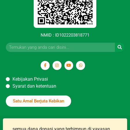
NMID : ID1022203818771
Kebijakan Privasi
Syarat dan ketentuan
Satu Amal Berjuta Kebikan
semua dana donasi yang terhimpun di yayasan