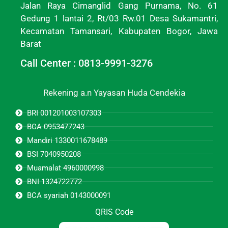
Jalan Raya Cimanglid Gang Purnama, No. 61
Gedung 1 lantai 2, Rt/03 Rw.01 Desa Sukamantri,
Kecamatan Tamansari, Kabupaten Bogor, Jawa
Barat
Call Center : 0813-9991-3276
Rekening a.n Yayasan Huda Cendekia
BRI 001201003107303
BCA 0953477243
Mandiri 1330011678489
BSI 7040950208
Muamalat 4960000998
BNI 1324722772
BCA syariah 0143000091
QRIS Code