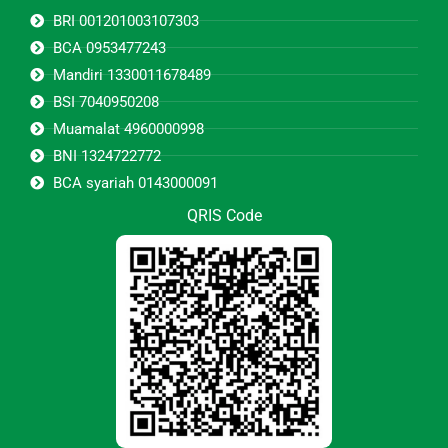
BRI 001201003107303
BCA 0953477243
Mandiri 1330011678489
BSI 7040950208
Muamalat 4960000998
BNI 1324722772
BCA syariah 0143000091
QRIS Code