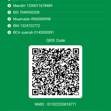
Mandiri 1330011678489
BSI 7040950208
Muamalat 4960000998
BNI 1324722772
BCA syariah 0143000091
QRIS Code
NMID : ID1022203818771