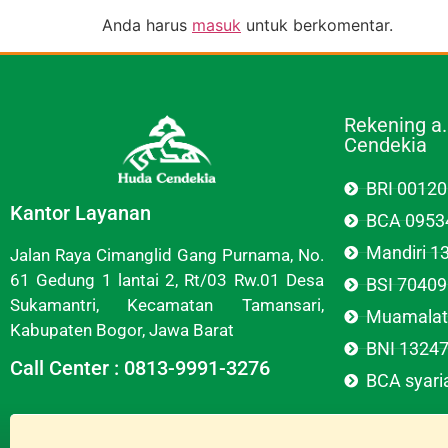
Anda harus
masuk
untuk berkomentar.
Rekening a
Cendekia
BRI 0012
Kantor Layanan
BCA 0953
Mandiri 
Jalan Raya Cimanglid Gang Purnama, No.
61 Gedung 1 lantai 2, Rt/03 Rw.01 Desa
BSI 7040
Sukamantri, Kecamatan Tamansari,
Muamalat
Kabupaten Bogor, Jawa Barat
BNI 1324
Call Center : 0813-9991-3276
BCA syar