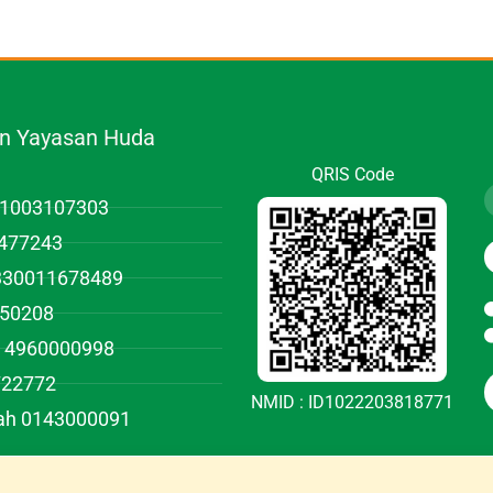
.n Yayasan Huda
QRIS Code
01003107303
477243
1330011678489
950208
 4960000998
722772
NMID : ID1022203818771
iah 0143000091