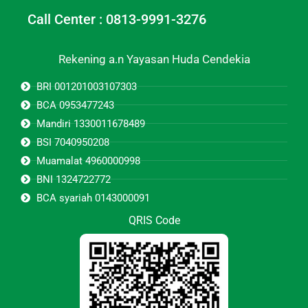
Call Center : 0813-9991-3276
Rekening a.n Yayasan Huda Cendekia
BRI 001201003107303
BCA 0953477243
Mandiri 1330011678489
BSI 7040950208
Muamalat 4960000998
BNI 1324722772
BCA syariah 0143000091
QRIS Code