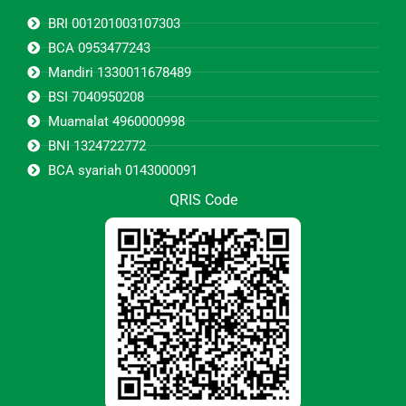
BRI 001201003107303
BCA 0953477243
Mandiri 1330011678489
BSI 7040950208
Muamalat 4960000998
BNI 1324722772
BCA syariah 0143000091
QRIS Code