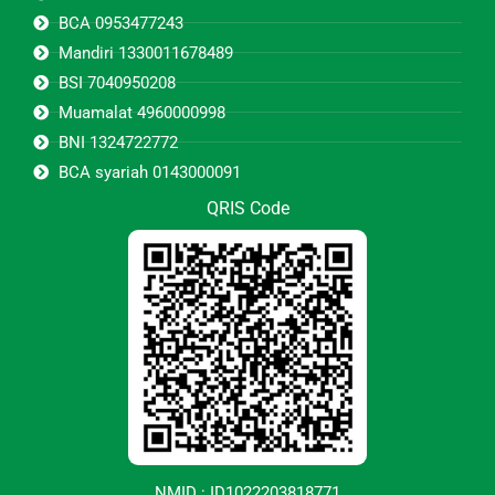
BCA 0953477243
Mandiri 1330011678489
BSI 7040950208
Muamalat 4960000998
BNI 1324722772
BCA syariah 0143000091
QRIS Code
NMID : ID1022203818771