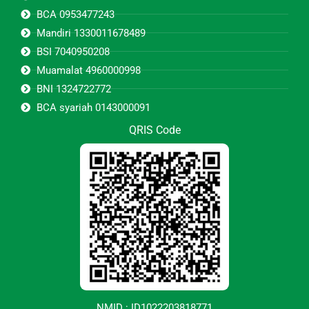
BCA 0953477243
Mandiri 1330011678489
BSI 7040950208
Muamalat 4960000998
BNI 1324722772
BCA syariah 0143000091
QRIS Code
NMID : ID1022203818771