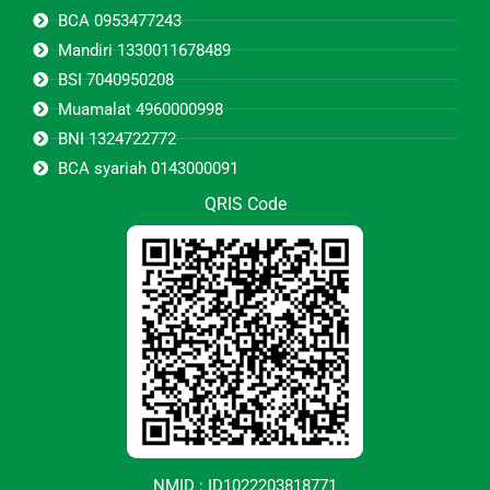
BCA 0953477243
Mandiri 1330011678489
BSI 7040950208
Muamalat 4960000998
BNI 1324722772
BCA syariah 0143000091
QRIS Code
NMID : ID1022203818771