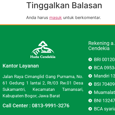
Tinggalkan Balasan
Anda harus
masuk
untuk berkomentar.
Rekening a
Cendekia
BRI 0012
Kantor Layanan
BCA 0953
Mandiri 
Jalan Raya Cimanglid Gang Purnama, No.
61 Gedung 1 lantai 2, Rt/03 Rw.01 Desa
BSI 7040
Sukamantri, Kecamatan Tamansari,
Muamalat
Kabupaten Bogor, Jawa Barat
BNI 1324
Call Center : 0813-9991-3276
BCA syar