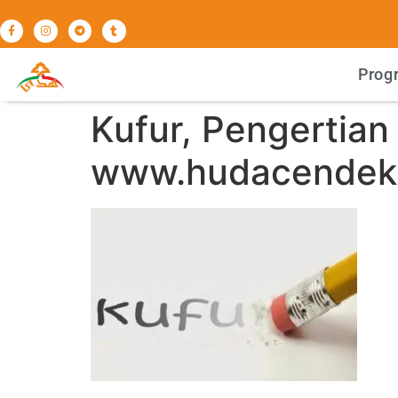
Prog
Kufur, Pengertia
www.hudacendekia