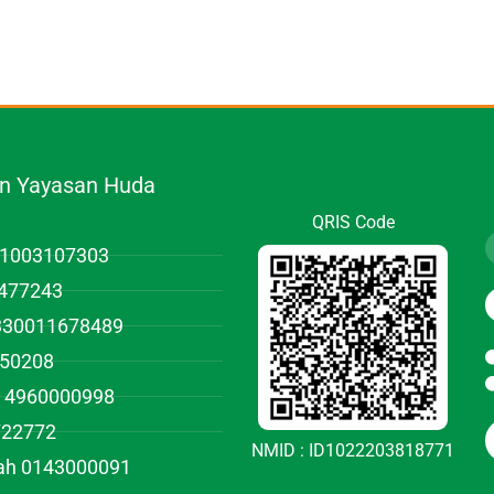
.n Yayasan Huda
QRIS Code
01003107303
477243
1330011678489
950208
 4960000998
722772
NMID : ID1022203818771
iah 0143000091