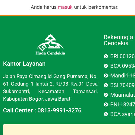
Anda harus
masuk
untuk berkomentar.
Rekening a
Cendekia
BRI 0012
Kantor Layanan
BCA 0953
Mandiri 
Jalan Raya Cimanglid Gang Purnama, No.
61 Gedung 1 lantai 2, Rt/03 Rw.01 Desa
BSI 7040
Sukamantri, Kecamatan Tamansari,
Muamalat
Kabupaten Bogor, Jawa Barat
BNI 1324
Call Center : 0813-9991-3276
BCA syar