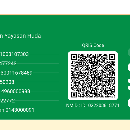
.n Yayasan Huda
QRIS Code
01003107303
477243
1330011678489
950208
 4960000998
722772
NMID : ID1022203818771
iah 0143000091