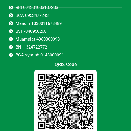
BRI 001201003107303
BCA 0953477243
Mandiri 1330011678489
BSI 7040950208
Muamalat 4960000998
BNI 1324722772
BCA syariah 0143000091
QRIS Code