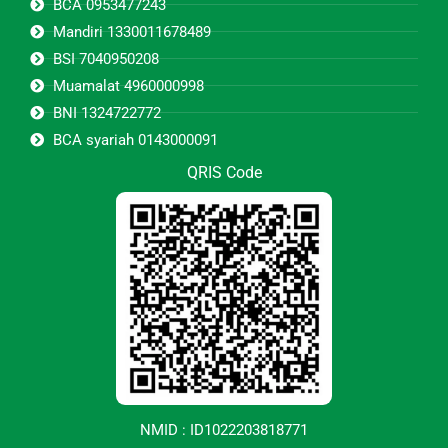
BCA 0953477243
Mandiri 1330011678489
BSI 7040950208
Muamalat 4960000998
BNI 1324722772
BCA syariah 0143000091
QRIS Code
NMID : ID1022203818771