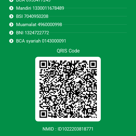
Mandiri 1330011678489
BSI 7040950208
Muamalat 4960000998
BNI 1324722772
BCA syariah 0143000091
QRIS Code
NMID : ID1022203818771