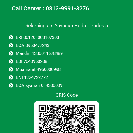
Call Center : 0813-9991-3276
Rekening a.n Yayasan Huda Cendekia
BRI 001201003107303
BCA 0953477243
Mandiri 1330011678489
BSI 7040950208
Muamalat 4960000998
BNI 1324722772
BCA syariah 0143000091
QRIS Code