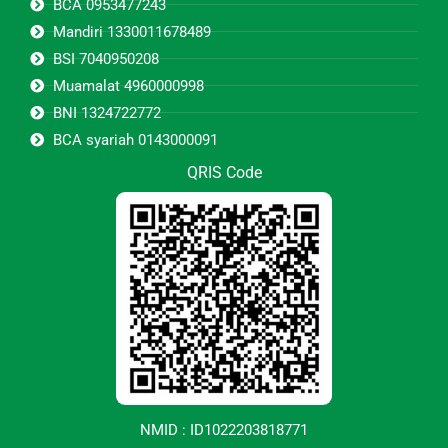
BCA 0953477243
Mandiri 1330011678489
BSI 7040950208
Muamalat 4960000998
BNI 1324722772
BCA syariah 0143000091
QRIS Code
NMID : ID1022203818771