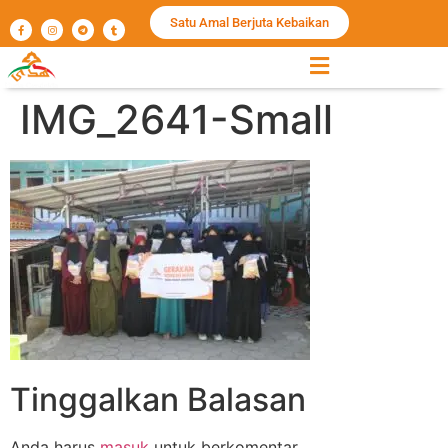
Satu Amal Berjuta Kebaikan
IMG_2641-Small
Tinggalkan Balasan
Anda harus
masuk
untuk berkomentar.