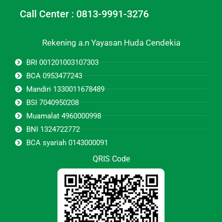
Call Center : 0813-9991-3276
Rekening a.n Yayasan Huda Cendekia
BRI 001201003107303
BCA 0953477243
Mandiri 1330011678489
BSI 7040950208
Muamalat 4960000998
BNI 1324722772
BCA syariah 0143000091
QRIS Code