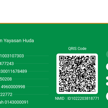
.n Yayasan Huda
QRIS Code
01003107303
477243
1330011678489
950208
 4960000998
722772
NMID : ID1022203818771
iah 0143000091