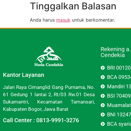
Tinggalkan Balasan
Anda harus
masuk
untuk berkomentar.
Rekening a
Cendekia
BRI 0012
Kantor Layanan
BCA 0953
Mandiri 
Jalan Raya Cimanglid Gang Purnama, No.
61 Gedung 1 lantai 2, Rt/03 Rw.01 Desa
BSI 7040
Sukamantri, Kecamatan Tamansari,
Muamalat
Kabupaten Bogor, Jawa Barat
BNI 1324
Call Center : 0813-9991-3276
BCA syar