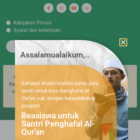
Kebijakan Privasi
Syarat dan ketentuan
Satu Amal Berjuta Kebikan
Assalamualaikum,..
semua dana donasi yang terhimpun di yayasan
Sahabat shalih/shaliha bantu para
huda cendekia murni disalurkan untuk kepentingan
santri untuk bisa menghafal al-
sosial, dan BUKAN untuk tujuan pencucian uang,
Qur’an yuk, dengan bersedekah di
terorisme, maupun tindak kejahatan lainnya.
program
Beasiswa untuk
Santri Penghafal Al-
Qur'an