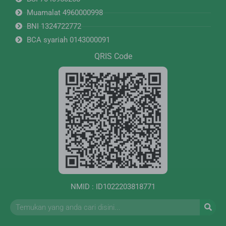
Muamalat 4960000998
BNI 1324722772
BCA syariah 0143000091
QRIS Code
NMID : ID1022203818771