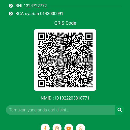
BNI 1324722772
BCA syariah 0143000091
QRIS Code
NMID : ID1022203818771