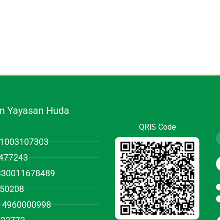
.n Yayasan Huda
QRIS Code
01003107303
477243
1330011678489
950208
 4960000998