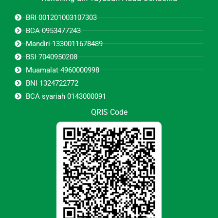
BRI 001201003107303
BCA 0953477243
Mandiri 1330011678489
BSI 7040950208
Muamalat 4960000998
BNI 1324722772
BCA syariah 0143000091
QRIS Code