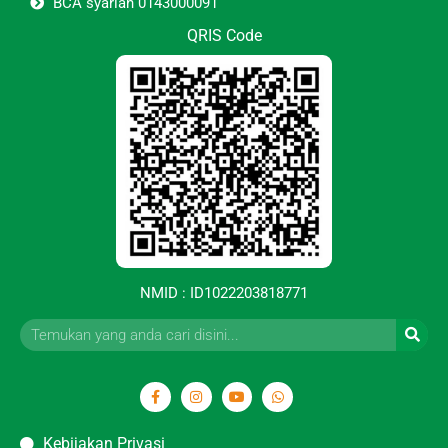
BCA syariah 0143000091
QRIS Code
NMID : ID1022203818771
Kebijakan Privasi