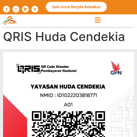
Satu Amal Berjuta Kebaikan
QRIS Huda Cendekia