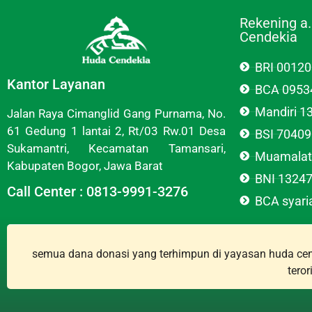
Rekening a
Cendekia
BRI 0012
Kantor Layanan
BCA 0953
Mandiri 
Jalan Raya Cimanglid Gang Purnama, No.
61 Gedung 1 lantai 2, Rt/03 Rw.01 Desa
BSI 7040
Sukamantri, Kecamatan Tamansari,
Muamalat
Kabupaten Bogor, Jawa Barat
BNI 1324
Call Center : 0813-9991-3276
BCA syar
semua dana donasi yang terhimpun di yayasan huda cend
tero