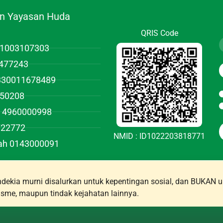
.n Yayasan Huda
QRIS Code
01003107303
477243
1330011678489
950208
 4960000998
722772
NMID : ID1022203818771
iah 0143000091
ekia murni disalurkan untuk kepentingan sosial, dan BUKAN u
risme, maupun tindak kejahatan lainnya.