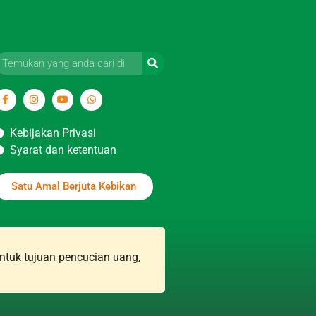
Kebijakan Privasi
Syarat dan ketentuan
Satu Amal Berjuta Kebikan
ntuk tujuan pencucian uang,