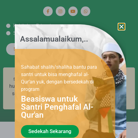
Kebijakan Privasi
Syarat dan ketentuan
Assalamualaikum,..
Satu Amal Berjuta Kebikan
Sahabat shalih/shaliha bantu para
santri untuk bisa menghafal al-
semua dana donasi yang terhimpun di yayasan
Qur’an yuk, dengan bersedekah di
huda cendekia murni disalurkan untuk kepentingan
program
sosial, dan BUKAN untuk tujuan pencucian uang,
Beasiswa untuk
terorisme, maupun tindak kejahatan lainnya.
Santri Penghafal Al-
Qur'an
Sedekah Sekarang