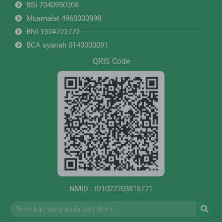
BSI 7040950208
Muamalat 4960000998
BNI 1324722772
BCA syariah 0143000091
QRIS Code
NMID : ID1022203818771