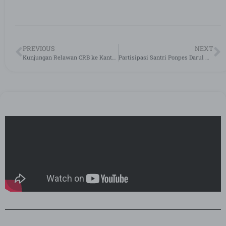
PREVIOUS
NEXT
Kunjungan Relawan CRB ke Kantor BNNP Jawa Timur
Partisipasi Santri Ponpes Darul Marhamah lil Aytam pada Kegiatan Wisuda Tahfidz se-Jawa Barat