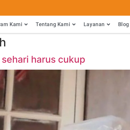
ram Kami
Tentang Kami
Layanan
Blog
h
bu sehari harus cukup