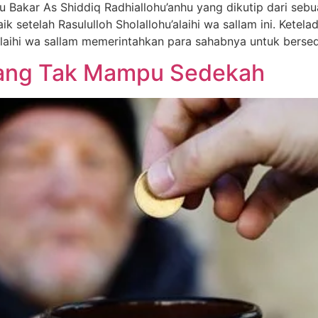
u Bakar As Shiddiq Radhiallohu’anhu yang dikutip dari sebu
etelah Rasululloh Sholallohu’alaihi wa sallam ini. Ketela
u’alaihi wa sallam memerintahkan para sahabnya untuk berse
 yang Tak Mampu Sedekah