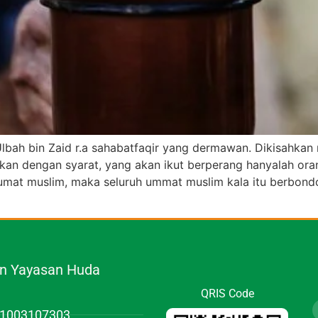
 Ulbah bin Zaid r.a sahabatfaqir yang dermawan. Dikisahk
an dengan syarat, yang akan ikut berperang hanyalah ora
umat muslim, maka seluruh ummat muslim kala itu berbon
.n Yayasan Huda
QRIS Code
01003107303