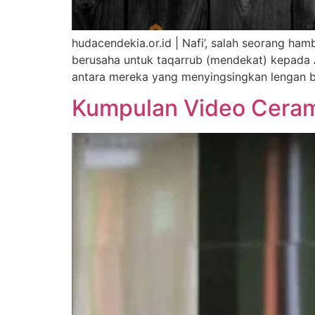
hudacendekia.or.id | Nafi’, salah seorang ha
berusaha untuk taqarrub (mendekat) kepada Al
antara mereka yang menyingsingkan lengan ba
Kumpulan Video Ceram