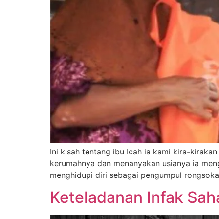
Ini kisah tentang ibu Icah ia kami kira-kirak
kerumahnya dan menanyakan usianya ia mengaku
menghidupi diri sebagai pengumpul rongsokan 
Keteladanan Infak Sah