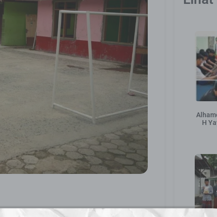
Alhamd
H Ya