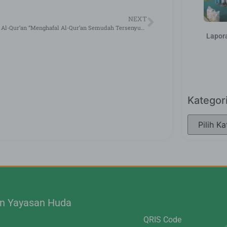
NEXT
Training Al-Qur’an “Menghafal Al-Qur’an Semudah Tersenyum”
Lapor
Kategor
.n Yayasan Huda
QRIS Code