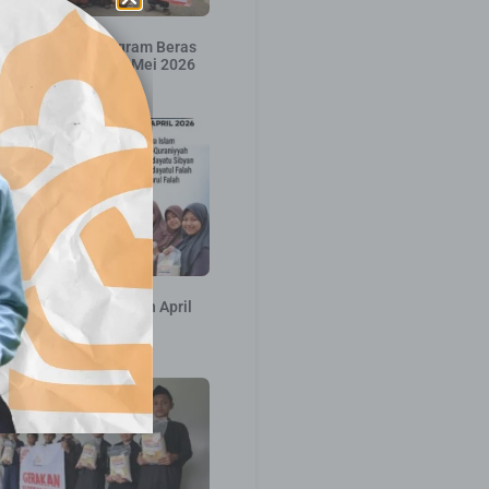
an Distribusi Program Beras
Mushaf Al-Qur’an – Mei 2026
31 Mei 2026
ribusi Pekan ke 2 Bulan April
2026
16 April 2026