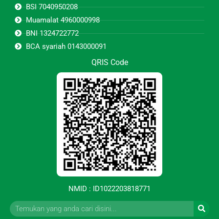
BSI 7040950208
Muamalat 4960000998
BNI 1324722772
BCA syariah 0143000091
QRIS Code
NMID : ID1022203818771