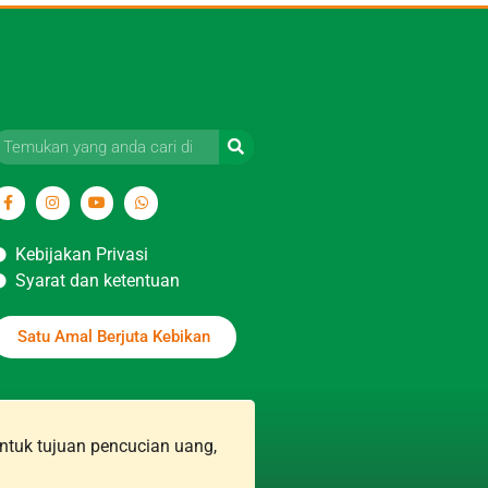
Kebijakan Privasi
Syarat dan ketentuan
Satu Amal Berjuta Kebikan
ntuk tujuan pencucian uang,