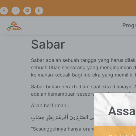
Prog
Sabar
Sabar adalah sebuah tangga yang harus dilal
sebuah titian seseorang yang menginginkan d
keimanan kecuali bagi mereka yang memiliki 
Sabar bukan berarti diam saat kita dianiaya.
adalah kemampuan seseorang untuk menahan d
Allah berfirman :
Assa
إِنَّمَا يُوَفَّى الصَّابِرُونَ أَجْرَهُمْ بِغَيْرِ حِسَابٍ
“Sesungguhnya hanya orang-orang yang bersa
Sahabat sha