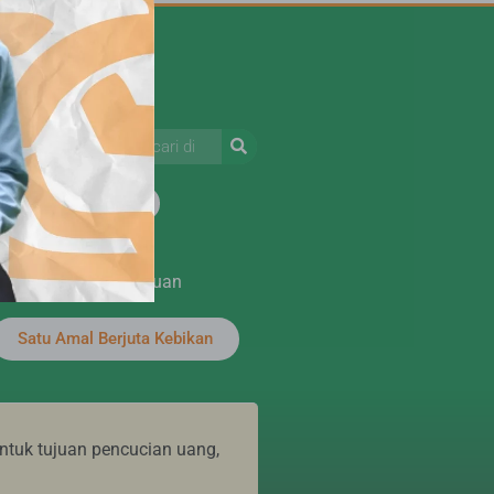
Kebijakan Privasi
Syarat dan ketentuan
Satu Amal Berjuta Kebikan
ntuk tujuan pencucian uang,