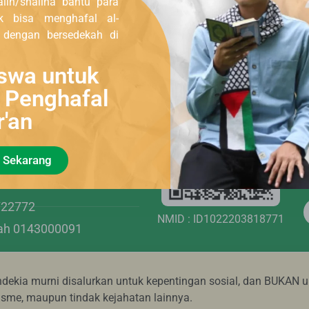
uk bisa menghafal al-
, dengan bersedekah di
.n Yayasan Huda
swa untuk
QRIS Code
i Penghafal
01003107303
r'an
477243
1330011678489
 Sekarang
950208
 4960000998
722772
NMID : ID1022203818771
iah 0143000091
ekia murni disalurkan untuk kepentingan sosial, dan BUKAN u
risme, maupun tindak kejahatan lainnya.