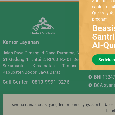
santri unt
Qur’an yuk
program
Rekening a
Beasi
Cendekia
Santr
BRI 0012
Al-Qu
Kantor Layanan
BCA 0953
Mandiri 
Jalan Raya Cimanglid Gang Purnama, No.
Sedekah
61 Gedung 1 lantai 2, Rt/03 Rw.01 Desa
BSI 7040
Sukamantri, Kecamatan Tamansari,
Muamalat
Kabupaten Bogor, Jawa Barat
BNI 1324
Call Center : 0813-9991-3276
BCA syar
semua dana donasi yang terhimpun di yayasan huda cend
tero