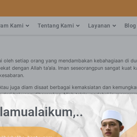
ram Kami
Tentang Kami
Layanan
Blog
ui oleh setiap orang yang mendambakan kebahagiaan di du
ekat dengan Allah ta’ala. Iman seseorangpun sangat kuat 
kesabaran.
 Atau juga diam disaat berbagai kemaksiatan dan kemungkaran
ari hal yang diharamkan Allah ta’ala, padahal ia mampu 
lamualaikum,..
barlah yang dicukupkan pahala mereka tanpa batas.” (QS.
lih/shaliha bantu para