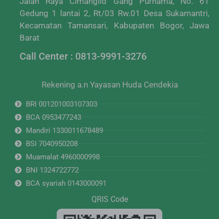
Jalan Raya Cimanglid Gang Purnama, No. 61
Gedung 1 lantai 2, Rt/03 Rw.01 Desa Sukamantri,
Kecamatan Tamansari, Kabupaten Bogor, Jawa
Barat
Call Center : 0813-9991-3276
Rekening a.n Yayasan Huda Cendekia
BRI 001201003107303
BCA 0953477243
Mandiri 1330011678489
BSI 7040950208
Muamalat 4960000998
BNI 1324722772
BCA syariah 0143000091
QRIS Code