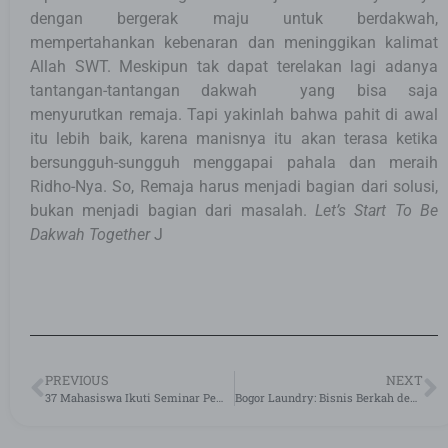
dengan bergerak maju untuk berdakwah,
mempertahankan kebenaran dan meninggikan kalimat
Allah SWT. Meskipun tak dapat terelakan lagi adanya
tantangan-tantangan dakwah yang bisa saja
menyurutkan remaja. Tapi yakinlah bahwa pahit di awal
itu lebih baik, karena manisnya itu akan terasa ketika
bersungguh-sungguh menggapai pahala dan meraih
Ridho-Nya. So, Remaja harus menjadi bagian dari solusi,
bukan menjadi bagian dari masalah.
Let’s Start To Be
Dakwah Together
J
PREVIOUS
NEXT
37 Mahasiswa Ikuti Seminar Pembekalan Skripsi Jilid 2
Bogor Laundry: Bisnis Berkah dengan Sedekah