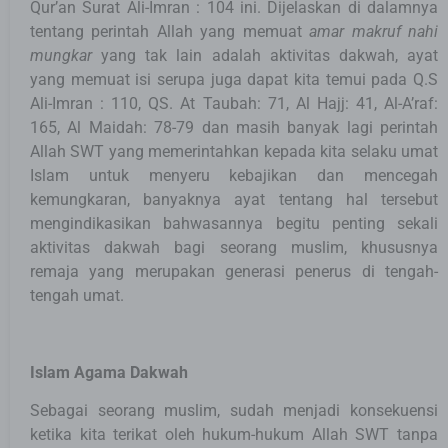
Qur’an Surat Ali-Imran : 104 ini. Dijelaskan di dalamnya
tentang perintah Allah yang memuat
amar makruf nahi
mungkar
yang tak lain adalah aktivitas dakwah, ayat
yang memuat isi serupa juga dapat kita temui pada Q.S
Ali-Imran : 110, QS. At Taubah: 71, Al Hajj: 41, Al-A’raf:
165, Al Maidah: 78-79 dan masih banyak lagi perintah
Allah SWT yang memerintahkan kepada kita selaku umat
Islam untuk menyeru kebajikan dan mencegah
kemungkaran, banyaknya ayat tentang hal tersebut
mengindikasikan bahwasannya begitu penting sekali
aktivitas dakwah bagi seorang muslim, khususnya
remaja yang merupakan generasi penerus di tengah-
tengah umat.
Islam Agama Dakwah
Sebagai seorang muslim, sudah menjadi konsekuensi
ketika kita terikat oleh hukum-hukum Allah SWT tanpa