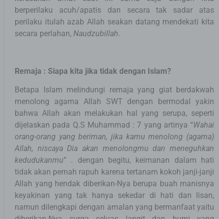
berperilaku acuh/apatis dan secara tak sadar atas
perilaku itulah azab Allah seakan datang mendekati kita
secara perlahan,
Naudzubillah
.
Remaja : Siapa kita jika tidak dengan Islam?
Betapa Islam melindungi remaja yang giat berdakwah
menolong agama Allah SWT dengan bermodal yakin
bahwa Allah akan melakukan hal yang serupa, seperti
dijelaskan pada Q.S Muhammad : 7 yang artinya “
Wahai
orang-orang yang beriman, jika kamu menolong (agama)
Allah, niscaya Dia akan menolongmu dan meneguhkan
kedudukanmu
” . dengan begitu, keimanan dalam hati
tidak akan pernah rapuh karena tertanam kokoh janji-janji
Allah yang hendak diberikan-Nya berupa buah manisnya
keyakinan yang tak hanya sekedar di hati dan lisan,
namun dilengkapi dengan amalan yang bermanfaat yaitu
diberikan-Nya surga seluas langit dan bumi yang