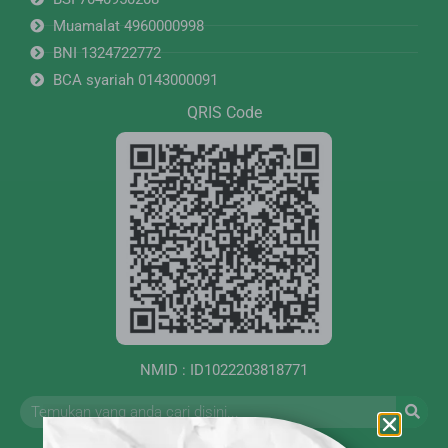
Muamalat 4960000998
BNI 1324722772
BCA syariah 0143000091
QRIS Code
NMID : ID1022203818771