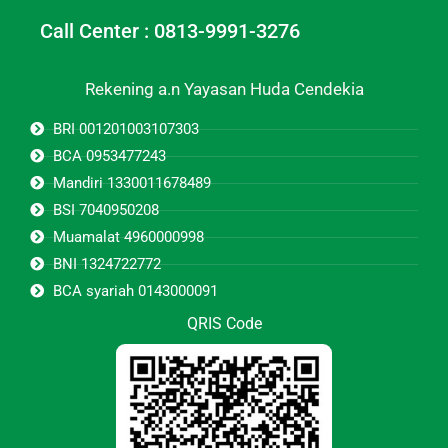
Call Center : 0813-9991-3276
Rekening a.n Yayasan Huda Cendekia
BRI 001201003107303
BCA 0953477243
Mandiri 1330011678489
BSI 7040950208
Muamalat 4960000998
BNI 1324722772
BCA syariah 0143000091
QRIS Code