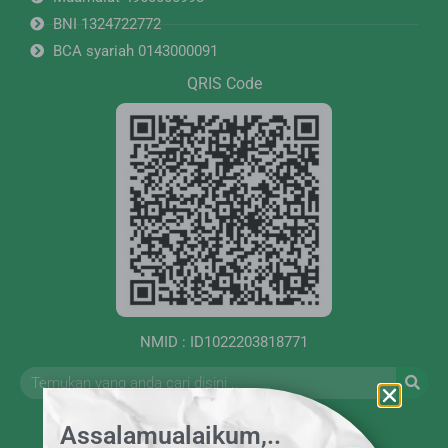
BNI 1324722772
BCA syariah 0143000091
QRIS Code
NMID : ID1022203818771
Assalamualaikum,..