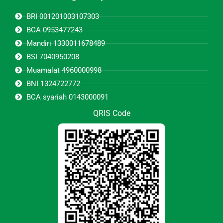
BRI 001201003107303
BCA 0953477243
Mandiri 1330011678489
BSI 7040950208
Muamalat 4960000998
BNI 1324722772
BCA syariah 0143000091
QRIS Code