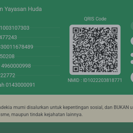
.n Yayasan Huda
QRIS Code
01003107303
477243
1330011678489
950208
 4960000998
722772
NMID : ID1022203818771
iah 0143000091
ekia murni disalurkan untuk kepentingan sosial, dan BUKAN u
risme, maupun tindak kejahatan lainnya.