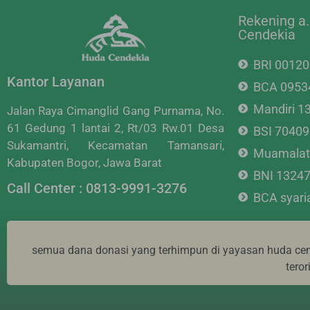
Rekening a
Cendekia
BRI 0012
Kantor Layanan
BCA 0953
Mandiri 
Jalan Raya Cimanglid Gang Purnama, No.
61 Gedung 1 lantai 2, Rt/03 Rw.01 Desa
BSI 7040
Sukamantri, Kecamatan Tamansari,
Muamalat
Kabupaten Bogor, Jawa Barat
BNI 1324
Call Center : 0813-9991-3276
BCA syar
semua dana donasi yang terhimpun di yayasan huda cend
tero