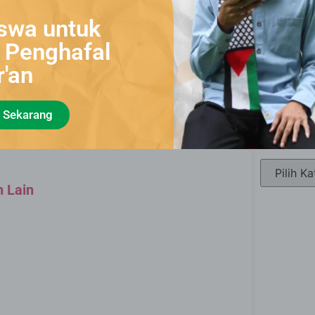
swa untuk
i Penghafal
Lapor
r'an
 Sekarang
stus 2024
Kategor
n Lain