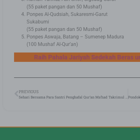
(55 paket pangan dan 50 Mushaf)
Ponpes Al-Qudsiah, Sukaresmi-Garut
Sukabumi
(55 paket pangan dan 50 Mushaf)
Ponpes Aswaja, Batang – Sumenep Madura
(100 Mushaf Al-Qur’an)
Raih Pahala Jariyah Sedekah Beras un
PREVIOUS
Sehari Bersama Para Santri Penghafal Qur’an Ma’had Takrimul Qur’an Megamendung