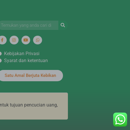
Kebijakan Privasi
Syarat dan ketentuan
Satu Amal Berjuta Kebikan
ntuk tujuan pencucian uang,