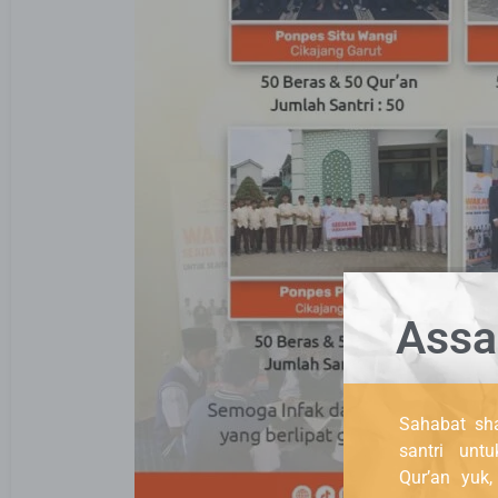
Assa
Sahabat sha
santri unt
Qur’an yuk