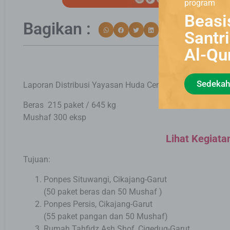
program
Beasi
Bagikan :
Santr
Al-Qu
Sedekah
Laporan Distribusi Yayasan Huda Cendekia Pekan 4 Agu
Beras 215 paket / 645 kg
Mushaf 300 eksp
Lihat Kegiata
Tujuan:
Ponpes Situwangi, Cikajang-Garut
(50 paket beras dan 50 Mushaf )
Ponpes Persis, Cikajang-Garut
(55 paket pangan dan 50 Mushaf)
Rumah Tahfidz Ash Shof, Cigedug-Garut