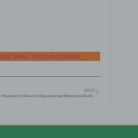
tuk Santri, Yatim dan Dhuafa
NEXT
Pondok Pesantren di Dusun Grubug Sumenep Menerima Manfaat dari Program Wakaf Sejuta Qur’an