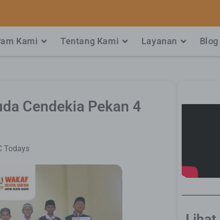
ram Kami
Tentang Kami
Layanan
Blog
uda Cendekia Pekan 4
 Todays
Lihat