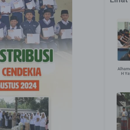
Alhamd
H Ya