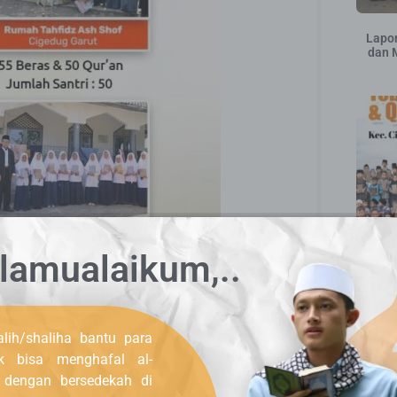
Lapor
dan 
Dist
lamualaikum,..
lih/shaliha bantu para
uk bisa menghafal al-
, dengan bersedekah di