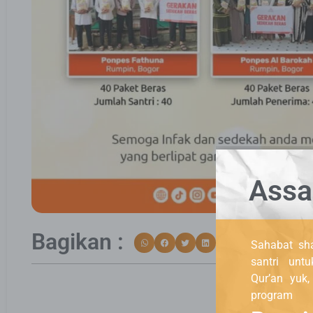
Assa
Bagikan :
Sahabat sha
santri unt
Qur’an yuk
program