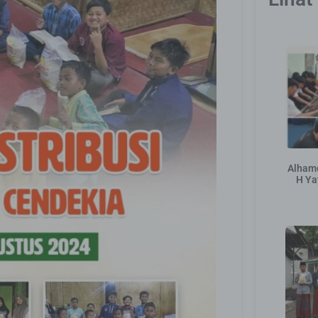
Alhamd
H Ya