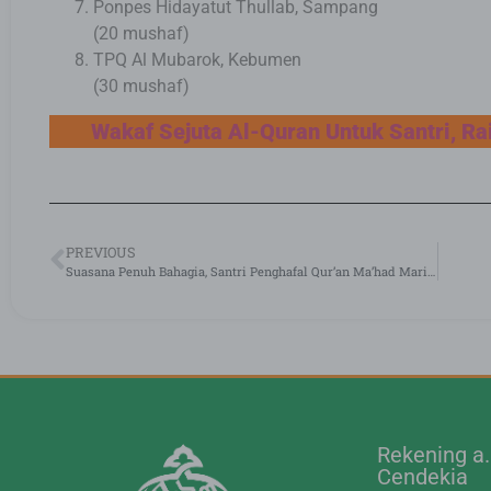
Ponpes Hidayatut Thullab, Sampang
(20 mushaf)
TPQ Al Mubarok, Kebumen
(30 mushaf)
Wakaf Sejuta Al-Quran Untuk Santri, Ra
PREVIOUS
Suasana Penuh Bahagia, Santri Penghafal Qur’an Ma’had Mariyas Buka Puasa Sunnah Bersama
Rekening a
Cendekia