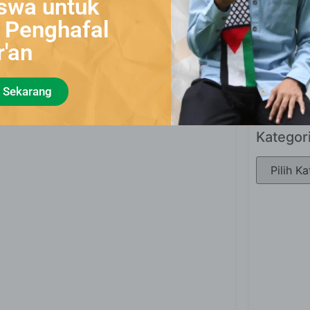
swa untuk
stus 2024
i Penghafal
r'an
Lapor
 Lain
 Sekarang
Kategor