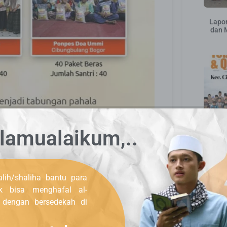
Lapor
dan 
lamualaikum,..
Dist
lih/shaliha bantu para
uk bisa menghafal al-
, dengan bersedekah di