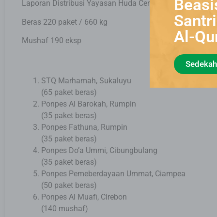
Beasi
Laporan Distribusi Yayasan Huda Cendekia Pekan 2 Agu
Santr
Beras 220 paket / 660 kg
Al-Qu
Mushaf 190 eksp
Lihat Kegiatan
Sedekah
STQ Marhamah, Sukaluyu
(65 paket beras)
Ponpes Al Barokah, Rumpin
(35 paket beras)
Ponpes Fathuna, Rumpin
(35 paket beras)
Ponpes Do’a Ummi, Cibungbulang
(35 paket beras)
Ponpes Pemeberdayaan Ummat, Ciampea
(50 paket beras)
Ponpes Al Muafi, Cirebon
(140 mushaf)