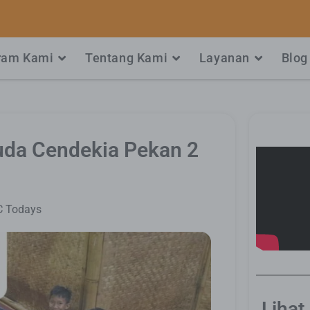
ram Kami
Tentang Kami
Layanan
Blog
uda Cendekia Pekan 2
 Todays
Lihat