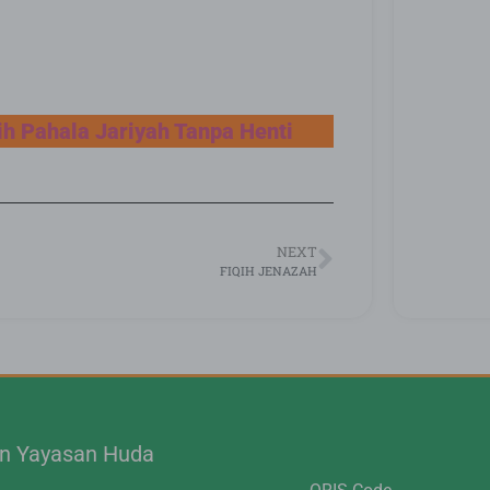
ih Pahala Jariyah Tanpa Henti
NEXT
FIQIH JENAZAH
.n Yayasan Huda