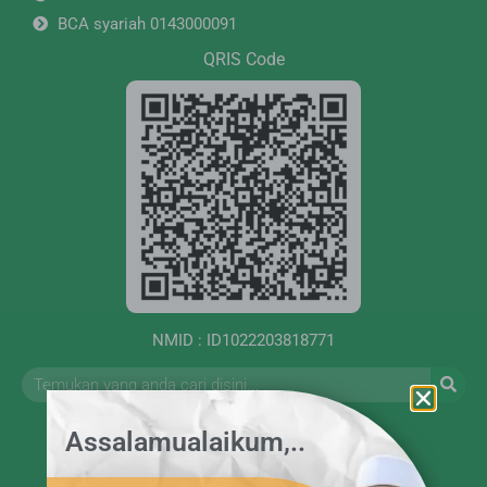
BCA syariah 0143000091
QRIS Code
NMID : ID1022203818771
Assalamualaikum,..