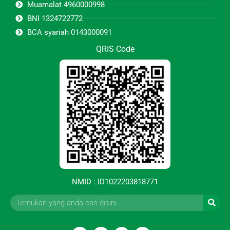
Muamalat 4960000998
BNI 1324722772
BCA syariah 0143000091
QRIS Code
NMID : ID1022203818771